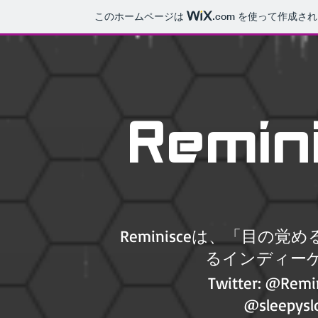
このホームページは
.com
を使って作成され
Remin
Reminisceは、「目
るインディー
Twitter: @R
​@sleep